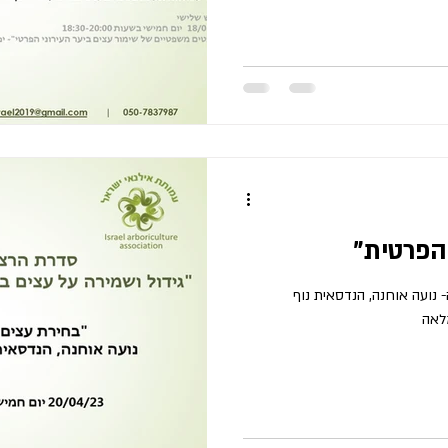
י ישראל 20/4/23 מרצה- נועה אוחנה, הנדסאית נוף