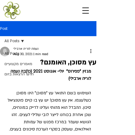
Post
All Posts
נעמה לוריה ארבילי
All Posts
Aug 30, 2021
1 min read
עץ מסוכן, האומנם?
מאמרים מקצועיים
מגזין "פפירוס"  יולי- אוגוסט 2021 (כתבה נעמה 
חדש! הרצאות בזום
לוריה ארבילי)
השימוש בשם התואר עץ "מסוכן" הינו מסוכן 
כשלעצמו. אין עץ מסוכן! יש עץ בו קיים פוטנציאל 
סיכון. ההבדל הוא מהותי ועלינו לדייק במונחים, 
שכן אחרת בכוחנו לייצר לובי שלילי לעצים. זהו 
הנושא שעמד במרכז מפגש של עמותת
האילנאים, שעסק בסקרי הערכת סיכונים בעצים. 