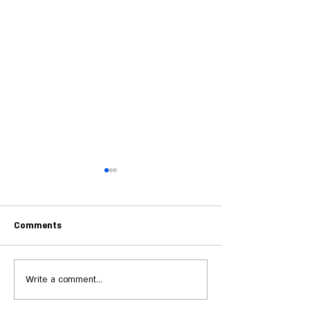
Comments
הגן הבוטני בניר עוז
חשיבות חומר אורגני לקרקע
Write a comment...