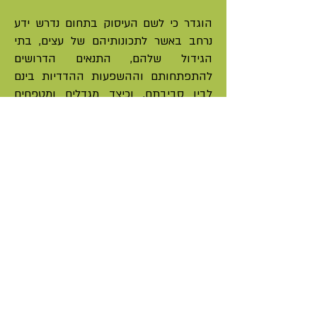
הוגדר כי לשם העיסוק בתחום נדרש ידע
נרחב באשר לתכונותיהם של עצים, בתי
הגידול שלהם, התנאים הדרושים
להתפתחותם וההשפעות ההדדיות בינם
לבין סביבתם, וכיצד מגדלים ומטפחים
אותם באופן שיתמוך בהתפתחותם,
בריאותם ויציבותם לאורך זמן. בדיוק לשם
כך הוקמה העמותה אשר תפעל למיסוד,
קידום והרחבת הידע המקצועי, ליצירת
שיח מקצועי בנושא בין כל העוסקים
בתחום וכמובן תפעל להרחבת המודעות
לחשיבות הטיפול בעצים.