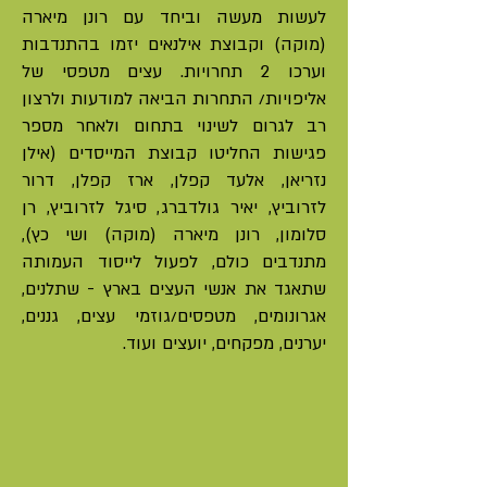
לעשות מעשה וביחד עם רונן מיארה
(מוקה) וקבוצת אילנאים יזמו בהתנדבות
וערכו 2 תחרויות. עצים מטפסי של
אליפויות/ התחרות הביאה למודעות ולרצון
רב לגרום לשינוי בתחום ולאחר מספר
פגישות החליטו קבוצת המייסדים (אילן
נזריאן, אלעד קפלן, ארז קפלן, דרור
לזרוביץ, יאיר גולדברג, סיגל לזרוביץ, רן
סלומון, רונן מיארה (מוקה) ושי כץ),
מתנדבים כולם, לפעול לייסוד העמותה
שתאגד את אנשי העצים בארץ - שתלנים,
אגרונומים, מטפסים/גוזמי עצים, גננים,
יערנים, מפקחים, יועצים ועוד.