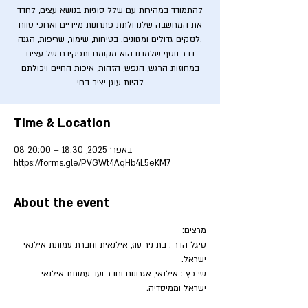
להתמודד במהירות עם שלל סוגיות בנושא עצים, לחדד
את המחשבה שלנו ולתת פתרונות מיידיים וארוכי טווח
לנזקים גדולים ומגוונים. בטיחות, שימור, שריפות, הגנה.
דבר נוסף שלמדנו הוא מקומם ותפקידם של עצים
במחוזות הרגש, הנפש, הזהות, איכות החיים ויכולתם
להיות עוגן יציב בחי
Time & Location
08 באפר׳ 2025, 18:30 – 20:00
https://forms.gle/PVGWt4AqHb4L5eKM7
About the event
מרצים:
סיגל הדר : בת ניר עוז, אילנאית וחברת עמותת אילנאי 
ישראל.
שי כץ : אילנאי, אגרונום וחבר ועד עמותת אילנאי 
ישראל וממיסדיה.